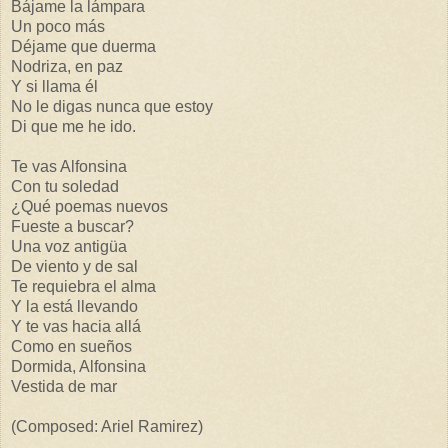
Bájame la lámpara
Un poco más
Déjame que duerma
Nodriza, en paz
Y si llama él
No le digas nunca que estoy
Di que me he ido.
Te vas Alfonsina
Con tu soledad
¿Qué poemas nuevos
Fueste a buscar?
Una voz antigüa
De viento y de sal
Te requiebra el alma
Y la está llevando
Y te vas hacia allá
Como en sueños
Dormida, Alfonsina
Vestida de mar
(Composed: Ariel Ramirez)